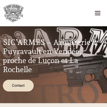
Panneau de gestion des cookies
SIC’ARMES – Armurerie à
Puyravault en Vendée,
proche de Luçon et La
Rochelle
Contact