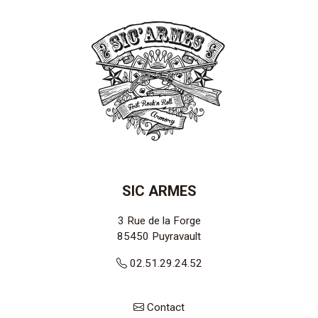
SIC ARMES
3 Rue de la Forge
85450
Puyravault
02.51.29.24.52
Contact